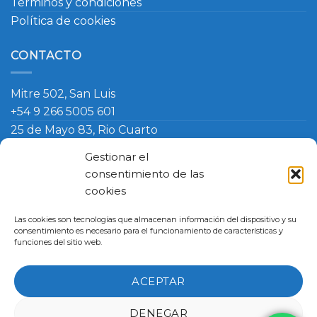
Términos y condiciones
Política de cookies
CONTACTO
Mitre 502, San Luis
+54 9 266 5005 601
25 de Mayo 83, Rio Cuarto
+54 9 266 420 4090
Gestionar el
info@ambosmasteruniformes.com.ar
consentimiento de las
cookies
Términos y Condiciones
-
Política de Cookies
- Política de
Las cookies son tecnologías que almacenan información del dispositivo y su
Cambio
consentimiento es necesario para el funcionamiento de características y
Master Uniformes
funciones del sitio web.
San Luis, Argentina, Mitre 502
Rio Cuarto, Argentina, 25 de Mayo 83
ACEPTAR
Copyright 2026 ©
Master Uniformes
DENEGAR