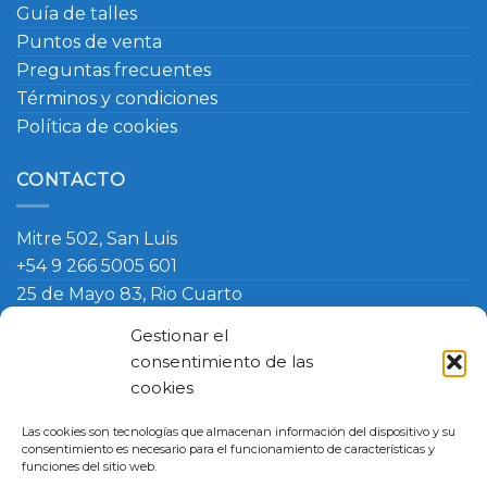
Guía de talles
Puntos de venta
Preguntas frecuentes
Términos y condiciones
Política de cookies
CONTACTO
Mitre 502, San Luis
+54 9 266 5005 601
25 de Mayo 83, Rio Cuarto
+54 9 266 420 4090
Gestionar el
info@ambosmasteruniformes.com.ar
consentimiento de las
cookies
Términos y Condiciones
-
Política de Cookies
- Política de
Las cookies son tecnologías que almacenan información del dispositivo y su
Cambio
consentimiento es necesario para el funcionamiento de características y
Master Uniformes
funciones del sitio web.
San Luis, Argentina, Mitre 502