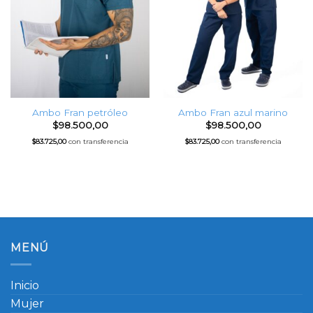
Ambo Fran petróleo
Ambo Fran azul marino
$
98.500,00
$
98.500,00
$
83.725,00
con transferencia
$
83.725,00
con transferencia
MENÚ
Inicio
Mujer