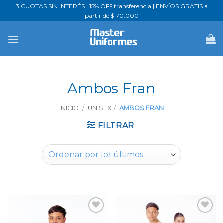
Saltar
3 CUOTAS SIN INTERÉS | 15% OFF transferencia | ENVÍOS GRATIS a
partir de $170.000
al
contenido
Ambos Fran
INICIO
/
UNISEX
/
AMBOS FRAN
FILTRAR
Favoritos
Favoritos