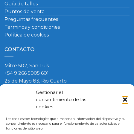
Guía de talles
Puntos de venta
Preguntas frecuentes
Términos y condiciones
Política de cookies
CONTACTO
Mitre 502, San Luis
+54 9 266 5005 601
25 de Mayo 83, Rio Cuarto
+54 9 266 420 4090
Gestionar el
info@ambosmasteruniformes.com.ar
consentimiento de las
cookies
Términos y Condiciones
-
Política de Cookies
- Política de
Las cookies son tecnologías que almacenan información del dispositivo y su
Cambio
consentimiento es necesario para el funcionamiento de características y
Master Uniformes
funciones del sitio web.
San Luis, Argentina, Mitre 502