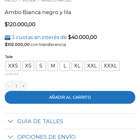
INICIO
/
MUJER
/
AMBOS ARCIEL
Ambo Bianca negro y lila
$
120.000,00
3 cuotas sin interés de
$
40.000,00
$
102.000,00
con transferencia
Talle
XXS
XS
S
M
L
XL
XXL
XXXL
LIMPIAR
Ambo Bianca negro y lila cantidad
AÑADIR AL CARRITO
GUÍA DE TALLES
OPCIONES DE ENVÍO