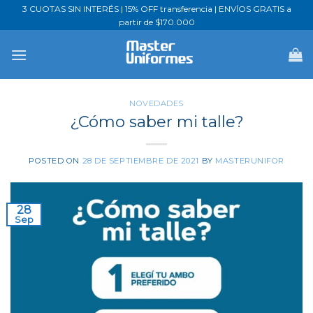
Saltar
3 CUOTAS SIN INTERÉS | 15% OFF transferencia | ENVÍOS GRATIS a
partir de $170.000
al
contenido
NOVEDADES
¿Cómo saber mi talle?
POSTED ON
28 DE SEPTIEMBRE DE 2021
BY
MASTERUNIFOR
28
Sep