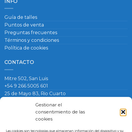
INFO
Guía de talles
Puntos de venta
Preguntas frecuentes
Términos y condiciones
Política de cookies
CONTACTO
Mitre 502, San Luis
+54 9 266 5005 601
25 de Mayo 83, Rio Cuarto
+54 9 266 420 4090
Gestionar el
info@ambosmasteruniformes.com.ar
consentimiento de las
cookies
Términos y Condiciones
-
Política de Cookies
- Política de
Las cookies son tecnologías que almacenan información del dispositivo y su