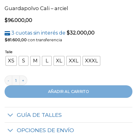
Guardapolvo Cali – arciel
$
96.000,00
3 cuotas sin interés de
$
32.000,00
$
81.600,00
con transferencia
Talle
XS
S
M
L
XL
XXL
XXXL
Guardapolvo Cali - arciel cantidad
AÑADIR AL CARRITO
GUÍA DE TALLES
OPCIONES DE ENVÍO