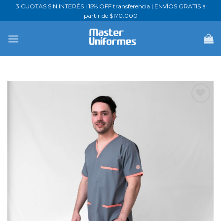
Saltar
3 CUOTAS SIN INTERÉS | 15% OFF transferencia | ENVÍOS GRATIS a
partir de $170.000
al
contenido
Favoritos