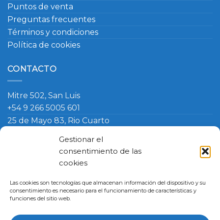
Puntos de venta
Preguntas frecuentes
Términos y condiciones
Política de cookies
CONTACTO
Mitre 502, San Luis
+54 9 266 5005 601
25 de Mayo 83, Rio Cuarto
+54 9 266 420 4090
Gestionar el
info@ambosmasteruniformes.com.ar
consentimiento de las
cookies
Términos y Condiciones
-
Política de Cookies
- Política de
Las cookies son tecnologías que almacenan información del dispositivo y su
Cambio
consentimiento es necesario para el funcionamiento de características y
Master Uniformes
funciones del sitio web.
San Luis, Argentina, Mitre 502
Rio Cuarto, Argentina, 25 de Mayo 83