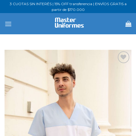
Saltar
3 CUOTAS SIN INTERÉS | 15% OFF transferencia | ENVÍOS GRATIS a
partir de $170.000
al
contenido
Favoritos