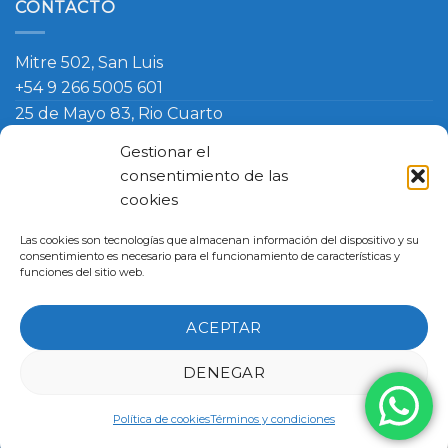
CONTACTO
Mitre 502, San Luis
+54 9 266 5005 601
25 de Mayo 83, Rio Cuarto
+54 9 266 420 4090
Gestionar el
info@ambosmasteruniformes.com.ar
consentimiento de las
cookies
Términos y Condiciones
-
Política de Cookies
- Política de
Las cookies son tecnologías que almacenan información del dispositivo y su
Cambio
consentimiento es necesario para el funcionamiento de características y
Master Uniformes
funciones del sitio web.
San Luis, Argentina, Mitre 502
Rio Cuarto, Argentina, 25 de Mayo 83
ACEPTAR
Copyright 2026 ©
Master Uniformes
DENEGAR
Diseñado por
Política de cookies
Términos y condiciones