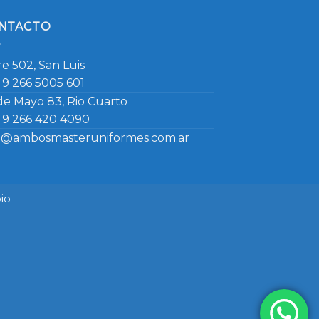
NTACTO
re 502, San Luis
 9 266 5005 601
de Mayo 83, Rio Cuarto
 9 266 420 4090
o@ambosmasteruniformes.com.ar
io