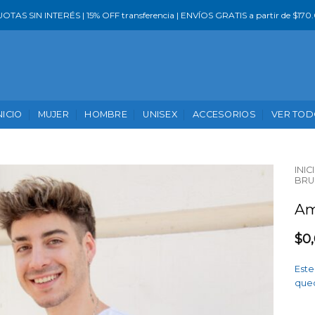
UOTAS SIN INTERÉS | 15% OFF transferencia | ENVÍOS GRATIS a partir de $170
NICIO
MUJER
HOMBRE
UNISEX
ACCESORIOS
VER TO
INIC
BR
Am
$
0
Este
qued