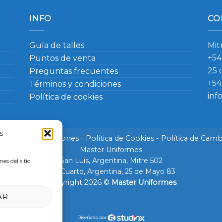
INFO
CO
Guía de talles
Mit
+54
Puntos de venta
25 
Preguntas frecuentes
+54
Términos y condiciones
inf
Política de cookies
s
érminos y Condiciones
-
Política de Cookies
- Política de Camb
Master Uniformes
San Luis, Argentina, Mitre 502
es del sitio
Rio Cuarto, Argentina, 25 de Mayo 83
Copyright 2026 ©
Master Uniformes
AR
Diseñado por