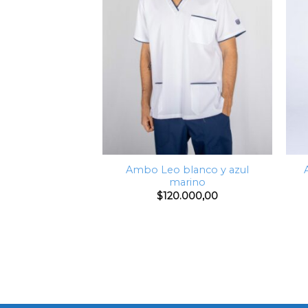
Ambo Leo blanco y azul
l marino y rojo
marino
.000,00
$
120.000,00