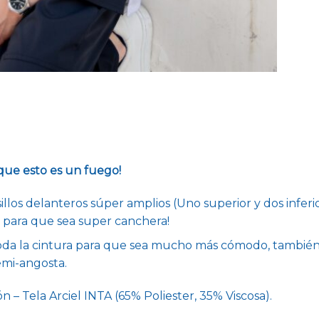
que esto es un fuego!
illos delanteros súper amplios (Uno superior y dos inferi
s para que sea super canchera!
oda la cintura para que sea mucho más cómodo, también p
emi-angosta.
 – Tela Arciel INTA (65% Poliester, 35% Viscosa).