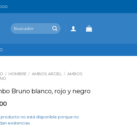
.000
Buscar
por:
DO
IO
/
HOMBRE
/
AMBOS ARCIEL
/
AMBOS
UNO
bo Bruno blanco, rojo y negro
,00
 producto no está disponible porque no
an existencias.