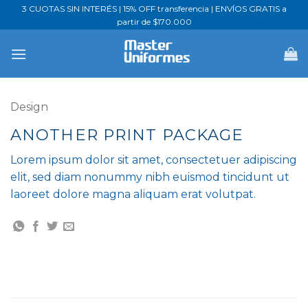
Saltar
3 CUOTAS SIN INTERÉS | 15% OFF transferencia | ENVÍOS GRATIS a
partir de $170.000
al
contenido
Design
ANOTHER PRINT PACKAGE
Lorem ipsum dolor sit amet, consectetuer adipiscing
elit, sed diam nonummy nibh euismod tincidunt ut
laoreet dolore magna aliquam erat volutpat.